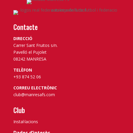
Contacte
DIRECCIÓ
Carrer Sant Fruitos s/n.
Pavelló el Pujolet
08242 MANRESA
TELÈFON
+93 874 52 06
CORREU ELECTRÒNIC
club@manresafs.com
Club
Instal·lacions
Dades d’interès