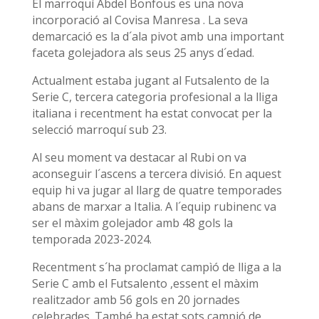
El marroquí Abdel Bonfous es una nova
incorporació al Covisa Manresa . La seva
demarcació es la d´ala pivot amb una important
faceta golejadora als seus 25 anys d´edad.
Actualment estaba jugant al Futsalento de la
Serie C, tercera categoria profesional a la lliga
italiana i recentment ha estat convocat per la
selecció marroquí sub 23.
Al seu moment va destacar al Rubi on va
aconseguir l´ascens a tercera divisió. En aquest
equip hi va jugar al llarg de quatre temporades
abans de marxar a Italia. A l´equip rubinenc va
ser el màxim golejador amb 48 gols la
temporada 2023-2024.
Recentment s´ha proclamat campìó de lliga a la
Serie C amb el Futsalento ,essent el màxim
realitzador amb 56 gols en 20 jornades
celebrades. També ha estat sots campió de