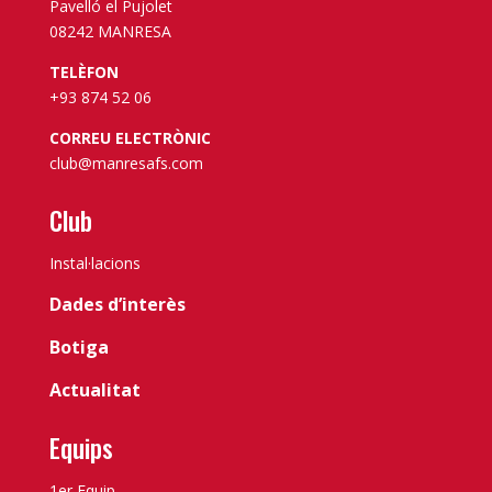
Pavelló el Pujolet
08242 MANRESA
TELÈFON
+93 874 52 06
CORREU ELECTRÒNIC
club@manresafs.com
Club
Instal·lacions
Dades d’interès
Botiga
Actualitat
Equips
1er Equip